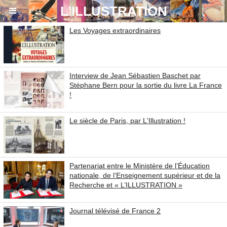
864ac6eda9bb1d7aa19fa0c6b0fa54ef.txt
L'ILLUSTRATION
Les Voyages extraordinaires
Interview de Jean Sébastien Baschet par
Stéphane Bern pour la sortie du livre La France
!
Le siècle de Paris, par L'Illustration !
Partenariat entre le Ministère de l’Éducation
nationale, de l’Enseignement supérieur et de la
Recherche et « L’ILLUSTRATION »
Journal télévisé de France 2