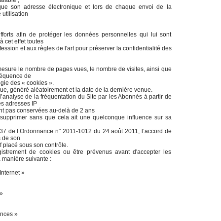
lable ;
ique son adresse électronique et lors de chaque envoi de la
utilisation
efforts afin de protéger les données personnelles qui lui sont
 cet effet toutes
sion et aux règles de l'art pour préserver la confidentialité des
 mesure le nombre de pages vues, le nombre de visites, ainsi que
 fréquence de
logie des « cookies ».
que, généré aléatoirement et la date de la dernière venue.
l’analyse de la fréquentation du Site par les Abonnés à partir de
es adresses IP
ont pas conservées au-delà de 2 ans
 supprimer sans que cela ait une quelconque influence sur sa
e 37 de l’Ordonnance n° 2011-1012 du 24 août 2011, l’accord de
s de son
if placé sous son contrôle.
istrement de cookies ou être prévenus avant d'accepter les
a manière suivante :
Internet »
 »
ences »