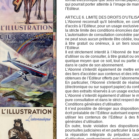
format électronique que sous format papier
qui pourrait porter atteinte à l’image de m
l’Editeur.
ARTICLE 6. LIMITE DES DROITS D'UTILIS
L'Abonné reconnaît qu'il bénéficie, en con
d'accès à l’Editeur, pour un usage exclusiv
la stricte limite des conditions énoncées da
L'autorisation de consultation concédée par
ne peut sous aucun prétexte être cédée, lo
à titre gratuit ou onéreux, à un tiers so
l’Editeur.
Il est strictement interdit à l’Abonné de tr
d'utiliser ou de consulter, à titre gratuit ou o
quelque moyen que ce soit, tout ou partie 
dans le cadre de son abonnement.
L’Abonné s'interdit également de mettre e
des tiers d'accéder aux contenus et des inf
obtenues de l’Editeur offerts par l’abonneme
En particulier, l'Abonné s'interdit de réal
(électronique ou sur support papier) du cont
que des extraits réservés à un usage exclus
L’Abonné s’interdit également d’utiliser le 
pure consultation et dans le strict respect d
Conditions générales d’utilisation.
Il n’est possible de déroger aux dispositi
écrit préalable de l’Editeur autorisant exp
utiliser les contenus de l’Editeur à des 
générales d’utilisation.
En outre, toute violation des dispositio
poursuites judiciaires et en particulier à la
la réparation intégrale du préjudice ca