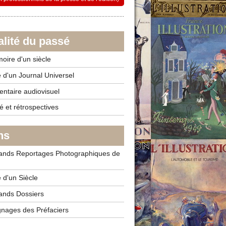
alité du passé
ire d'un siècle
e d'un Journal Universel
taire audiovisuel
é et rétrospectives
ns
nds Reportages Photographiques de
 d'un Siècle
nds Dossiers
ages des Préfaciers