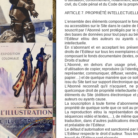
d’utilisation, conformément, notamment, au
civil, du Code pénal et du Code de la proprié
ARTICLE 7. PROPRIÉTÉ INTELLECTUELL
L’ensemble des éléments composant le fonds 
ou accessibles sur le Site dans le cadre de
souscrit par l’Abonné sont protégés par le dro
des bases de données pour tout pays au bé
l’Editeur et/ou des auteurs ou ayants
intellectuelle.
En s’abonnant et en acceptant les présent
droits de l’Editeur sur tous les exemplaires de
composant le fonds documentaire (textes, ouvr
Droits d’auteur
L'Abonné, en dehors d'un usage privé, s
d’utilisation de copier, reproduire (à l’identi
représenter, communiquer, diffuser, vendre,
papier…) et de quelque manière que ce soit
issu du Site tant sur support électronique qu
L'Abonné reconnaît qu'il n'acquiert, ne 
quelconque droit de propriété intellectuelle
éléments du Site (éditions électronique et 
auteurs ou ayants cause.
La souscription à toute forme d’abonnemen
propriété de quelque sorte que ce soit au pr
La reproduction et/ou la représentation 
séquences vidéo et textes,…), de même que 
traduction, dans d’autres publications éle
et préalable de l’Editeur.
Le défaut d’autorisation est sanctionné par l
L’Editeur respecte le droit d’auteur. Tous le