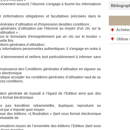
ILLUSTRATION »
onnement souscrit, l’Abonné s’engage à fournir les informations
Bibliograp
 (informations obligatoires et facultatives précisées dans le
nérales d’utilisation et d'impression desdites conditions ;
énérales d’utilisation par l'Abonné au moyen d'un clic sur la
Acheter, 
tilisation » ;
ans le formulaire d'enregistrement par un clic sur le bouton «
Utiliser
elle fois
ions générales d’utilisation ;
es informations personnelles authentiques. Il s'engage en outre à
 d’abonnement et veillera tout particulièrement à informer sans
connaissance des Conditions générales d’utilisation en vigueur au
n électronique
 indique accepter les conditions générales d’utilisation vaut de sa
ces conditions.
ion générale de loyauté à l’égard de l’Editeur ainsi que des
s format électronique
 pas transférer, retransmettre, dupliquer, reproduire ou
 et par n’importe quel moyen
sue des éditions «L’Illustration » (tant sous format électronique
préalable de
ormations issues de l’ensemble des éditions l’Editeur (tant sous