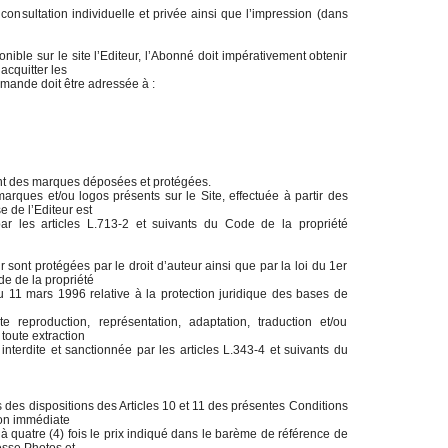
 consultation individuelle et privée ainsi que l’impression (dans
nible sur le site l’Editeur, l’Abonné doit impérativement obtenir
 acquitter les
emande doit être adressée à :
ont des marques déposées et protégées.
marques et/ou logos présents sur le Site, effectuée à partir des
e de l’Editeur est
par les articles L.713-2 et suivants du Code de la propriété
 sont protégées par le droit d’auteur ainsi que par la loi du 1er
de de la propriété
du 11 mars 1996 relative à la protection juridique des bases de
ute reproduction, représentation, adaptation, traduction et/ou
 toute extraction
t interdite et sanctionnée par les articles L.343-4 et suivants du
s des dispositions des Articles 10 et 11 des présentes Conditions
tion immédiate
 quatre (4) fois le prix indiqué dans le barème de référence de