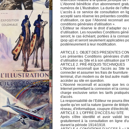
distinction relative à la qualité juridique de 
L’Abonné bénéficie d'un abonnement gratui
numéros de L'Illustration. La durée de l’off
L’accès à ce service de consultation en lig
accepté sans réserve les présentes conditi
d’utilisation, ce que l’Abonné reconnait av
conditions générales d'utilisation ».
L’Editeur se réserve le droit d’adapter o
d’utilisation. Les nouvelles Conditions génér
seront, le cas échéant, portées à la connai
(pop up) et seront seulement applicables pou
postérieurement à leur modification.
ARTICLE 1. OBJET DES PRESENTES CON
Les présentes Conditions générales d’util
d’utilisation au Site et à son utilisation par 
ARTICLE 2. PRÉ-REQUIS TECHNIQUES
L'Abonné reconnaît que l'accès au Site se
connecter et assumer les frais de fourniture e
terminal, d'un modem ou de tout autre matéri
accéder au site en question.
L'Abonné reconnaît et accepte que les c
Internet permettant la connexion et la consul
charge exclusive selon les tarifs pratiqu
d'accès.
La responsabilité de l’Editeur ne pourra êt
quelle qu’en soit la nature (panne de télép
réseau, d'informatique, coupure d'électricité,
ARTICLE 3. L'OFFRE D'ACCÈS AU SITE
Après s'être identifié et avoir validé 
gratuitement à la consultation en ligne d'u
durant la période 1914/1918.