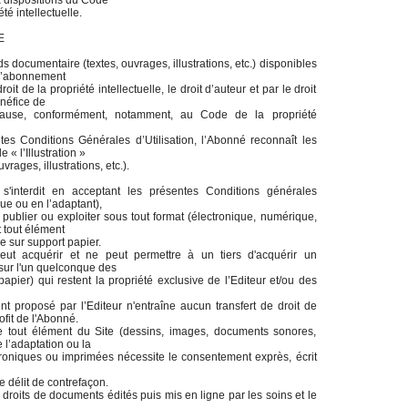
x dispositions du Code
té intellectuelle.
E
documentaire (textes, ouvrages, illustrations, etc.) disponibles
 l’abonnement
it de la propriété intellectuelle, le droit d’auteur et par le droit
néfice de
 cause, conformément, notamment, au Code de la propriété
es Conditions Générales d’Utilisation, l’Abonné reconnaît les
 « l’Illustration »
ages, illustrations, etc.).
'interdit en acceptant les présentes Conditions générales
que ou en l’adaptant),
 publier ou exploiter sous tout format (électronique, numérique,
 tout élément
e sur support papier.
peut acquérir et ne peut permettre à un tiers d'acquérir un
 sur l'un quelconque des
papier) qui restent la propriété exclusive de l’Editeur et/ou des
t proposé par l’Editeur n'entraîne aucun transfert de droit de
ofit de l'Abonné.
de tout élément du Site (dessins, images, documents sonores,
l’adaptation ou la
ctroniques ou imprimées nécessite le consentement exprès, écrit
e délit de contrefaçon.
s droits de documents édités puis mis en ligne par les soins et le