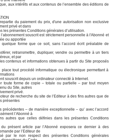
) d’une manière
arque, aux intérêts et aux contenus de l’ensemble des éditions de
ATION
trepartie du paiement du prix, d'une autorisation non exclusive
ement privé et dans
ns les présentes Conditions générales d’utilisation.
 l’abonnement souscrit est strictement personnelle à l'Abonné et
uée ou apportée
us quelque forme que ce soit, sans l’accord écrit préalable de
ansférer, retransmettre, dupliquer, vendre ou permettre à un tiers
néreux, et par
des contenus et informations obtenues à partir du Site proposés
n place tout procédé informatique ou électronique permettant à
ormations
nt souscrit depuis un ordinateur connecté à Internet.
iser toute forme de copie – totale ou partielle – par tout moyen
enu du Site, autres
ivement privé.
moteur de recherche du site de l’Editeur à des fins autres que de
es présentes
ons précédentes – de manière exceptionnelle – qu’ avec l’accord
ressément l’Abonné à
fins autres que celles définies dans les présentes Conditions
ns du présent article par l’Abonné exposera ce dernier à des
 demande par l’Editeur de
usé par le non respect des présentes Conditions générales