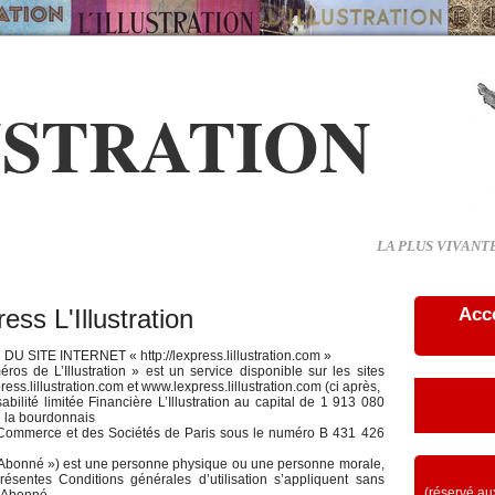
USTRATION
LA PLUS VIVANT
s L'Illustration
Acc
ITE INTERNET « http://lexpress.lillustration.com »
os de L’Illustration » est un service disponible sur les sites
ress.lillustration.com et www.lexpress.lillustration.com (ci après,
abilité limitée Financière L’Illustration au capital de 1 913 080
e la bourdonnais
 Commerce et des Sociétés de Paris sous le numéro B 431 426
 « Abonné ») est une personne physique ou une personne morale,
résentes Conditions générales d’utilisation s’appliquent sans
(réservé aux