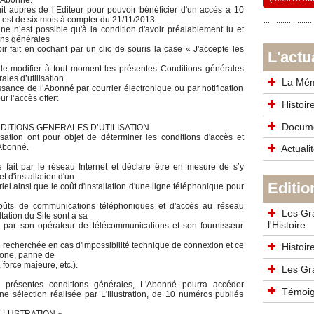
l’Abonné.
t auprès de l’Editeur pour pouvoir bénéficier d'un accès à 10
re est de six mois à compter du 21/11/2013.
ne n’est possible qu'à la condition d'avoir préalablement lu et
ons générales
oir fait en cochant par un clic de souris la case « J'accepte les
L'actu
u de modifier à tout moment les présentes Conditions générales
ales d’utilisation
La Mémo
ssance de l’Abonné par courrier électronique ou par notification
r l’accès offert
Histoir
Documen
DITIONS GENERALES D’UTILISATION
isation ont pour objet de déterminer les conditions d'accès et
l'Abonné.
Actualit
 fait par le réseau Internet et déclare être en mesure de s’y
t d'installation d'un
Editio
el ainsi que le coût d'installation d'une ligne téléphonique pour
oûts de communications téléphoniques et d'accès au réseau
Les Gra
tation du Site sont à sa
l'Histoire
és par son opérateur de télécommunications et son fournisseur
re recherchée en cas d'impossibilité technique de connexion et ce
Histoire
hone, panne de
 force majeure, etc.).
Les Gra
les présentes conditions générales, L'Abonné pourra accéder
Témoign
ne sélection réalisée par L'Illustration, de 10 numéros publiés