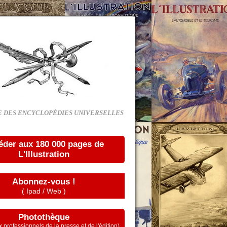
E DES ENCYCLOPÉDIES UNIVERSELLES
éder aux 180 000 pages de
L'Illustration
Abonnez-vous !
( Ipad / Web )
Photothèque
 professionnels de la presse et de l'édition)