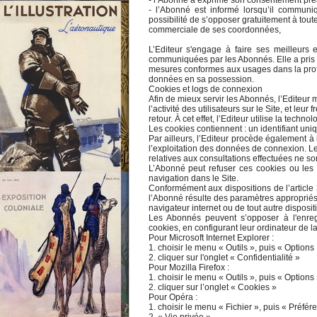
- l’Abonné a exprimé son consentement préa
- l’Abonné est informé lorsqu’il commun
possibilité de s’opposer gratuitement à toute 
commerciale de ses coordonnées,
L’Editeur s'engage à faire ses meilleurs 
communiquées par les Abonnés. Elle a pris à
mesures conformes aux usages dans la profes
données en sa possession.
Cookies et logs de connexion
Afin de mieux servir les Abonnés, l’Editeur
l’activité des utilisateurs sur le Site, et leur
retour. À cet effet, l’Editeur utilise la techno
Les cookies contiennent : un identifiant uni
Par ailleurs, l’Editeur procède également à 
l’exploitation des données de connexion. L
relatives aux consultations effectuées ne s
L’Abonné peut refuser ces cookies ou les
navigation dans le Site.
Conformément aux dispositions de l’articl
l’Abonné résulte des paramètres approprié
navigateur internet ou de tout autre disposit
Les Abonnés peuvent s’opposer à l'enreg
cookies, en configurant leur ordinateur de l
Pour Microsoft Internet Explorer :
1. choisir le menu « Outils », puis « Options 
2. cliquer sur l'onglet « Confidentialité »
Pour Mozilla Firefox :
1. choisir le menu « Outils », puis « Options
2. cliquer sur l’onglet « Cookies »
Pour Opéra :
1. choisir le menu « Fichier », puis « Préfér