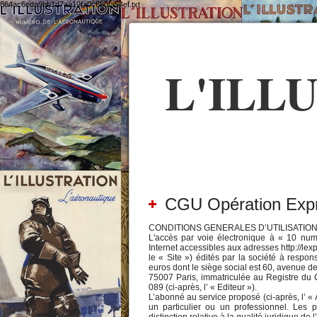
864ac6eda9bb1d7aa19fa0c6b0fa54ef.txt
L'ILL
CGU Opération Expres
CONDITIONS GENERALES D’UTILISATION DU S
L'accès par voie électronique à « 10 numér
Internet accessibles aux adresses http://lexp
le « Site ») édités par la société à respons
euros dont le siège social est 60, avenue d
75007 Paris, immatriculée au Registre du
089 (ci-après, l’ « Editeur »).
L’abonné au service proposé (ci-après, l’
un particulier ou un professionnel. Les p