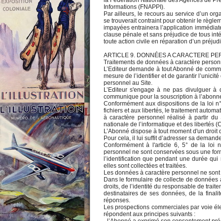
la Fédération Nationale des Agences de Pr
Informations (FNAPPI).
Par ailleurs, le recours au service d’un or
se trouverait contraint pour obtenir le règle
impayées entrainera l’application immédiat
clause pénale et sans préjudice de tous inté
toute action civile en réparation d’un préjudi
ARTICLE 9. DONNÉES A CARACTERE P
Traitements de données à caractère person
L’Editeur demande à tout Abonné de commun
mesure de l’identifier et de garantir l’unicit
personnel au Site.
L’Editeur s'engage à ne pas divulguer à 
communique pour la souscription à l’abonn
Conformément aux dispositions de la loi n°
fichiers et aux libertés, le traitement autom
à caractère personnel réalisé à partir du
nationale de l’informatique et des libertés (
L’Abonné dispose à tout moment d'un droit d’
Pour cela, il lui suffit d’adresser sa demande
Conformément à l'article 6, 5° de la loi
personnel ne sont conservées sous une for
l’identification que pendant une durée qui
elles sont collectées et traitées.
Les données à caractère personnel ne sont a
Dans le formulaire de collecte de données 
droits, de l’identité du responsable de trait
destinataires de ses données, de la finalit
réponses.
Les prospections commerciales par voie éle
répondent aux principes suivants :