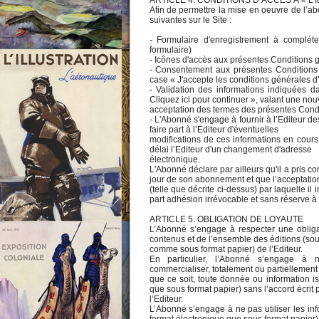
ARTICLE 4. CONDITIONS D’ACCES À « L'
Afin de permettre la mise en oeuvre de l’ab
suivantes sur le Site :
- Formulaire d'enregistrement à compléter
formulaire)
- Icônes d'accès aux présentes Conditions gé
- Consentement aux présentes Conditions g
case « J'accepte les conditions générales d'u
- Validation des informations indiquées d
Cliquez ici pour continuer », valant une nouv
acceptation des termes des présentes Condit
- L'Abonné s'engage à fournir à l’Editeur d
faire part à l’Editeur d'éventuelles
modifications de ces informations en cours
délai l’Editeur d'un changement d'adresse
électronique.
L'Abonné déclare par ailleurs qu'il a pris 
jour de son abonnement et que l’acceptatio
(telle que décrite ci-dessus) par laquelle il
part adhésion irrévocable et sans réserve à 
ARTICLE 5. OBLIGATION DE LOYAUTE
L’Abonné s’engage à respecter une obligat
contenus et de l’ensemble des éditions (sou
comme sous format papier) de l’Editeur.
En particulier, l’Abonné s’engage à ne
commercialiser, totalement ou partiellement
que ce soit, toute donnée ou information is
que sous format papier) sans l’accord écrit 
l’Editeur.
L’Abonné s’engage à ne pas utiliser les inf