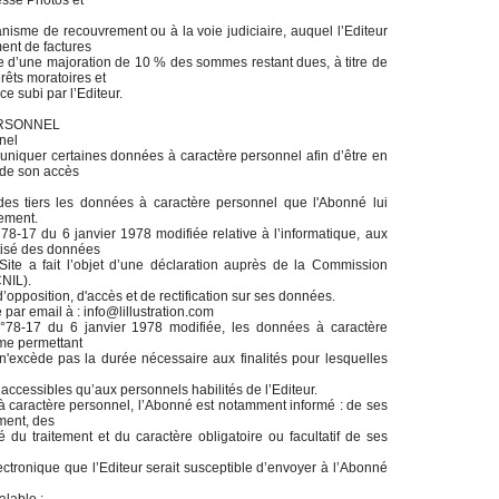
esse Photos et
ganisme de recouvrement ou à la voie judiciaire, auquel l’Editeur
ment de factures
e d’une majoration de 10 % des sommes restant dues, à titre de
rêts moratoires et
ce subi par l’Editeur.
ERSONNEL
nel
iquer certaines données à caractère personnel afin d’être en
é de son accès
des tiers les données à caractère personnel que l'Abonné lui
ement.
78-17 du 6 janvier 1978 modifiée relative à l’informatique, aux
atisé des données
 Site a fait l’objet d’une déclaration auprès de la Commission
CNIL).
opposition, d'accès et de rectification sur ses données.
 par email à : info@lillustration.com
 n°78-17 du 6 janvier 1978 modifiée, les données à caractère
me permettant
 n'excède pas la durée nécessaire aux finalités pour lesquelles
ccessibles qu’aux personnels habilités de l’Editeur.
à caractère personnel, l’Abonné est notamment informé : de ses
ement, des
é du traitement et du caractère obligatoire ou facultatif de ses
ctronique que l’Editeur serait susceptible d’envoyer à l’Abonné