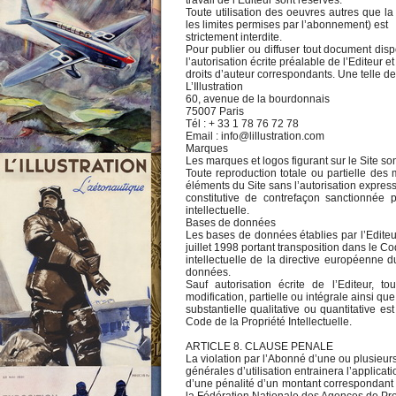
travail de l’Editeur sont réservés.
Toute utilisation des oeuvres autres que la
les limites permises par l’abonnement) est
strictement interdite.
Pour publier ou diffuser tout document dispo
l’autorisation écrite préalable de l’Editeur et
droits d’auteur correspondants. Une telle d
L’Illustration
60, avenue de la bourdonnais
75007 Paris
Tél : + 33 1 78 76 72 78
Email : info@lillustration.com
Marques
Les marques et logos figurant sur le Site s
Toute reproduction totale ou partielle des 
éléments du Site sans l’autorisation express
constitutive de contrefaçon sanctionnée 
intellectuelle.
Bases de données
Les bases de données établies par l’Editeur
juillet 1998 portant transposition dans le Co
intellectuelle de la directive européenne 
données.
Sauf autorisation écrite de l’Editeur, to
modification, partielle ou intégrale ainsi que
substantielle qualitative ou quantitative es
Code de la Propriété Intellectuelle.
ARTICLE 8. CLAUSE PENALE
La violation par l’Abonné d’une ou plusieur
générales d’utilisation entrainera l’applica
d’une pénalité d’un montant correspondant à