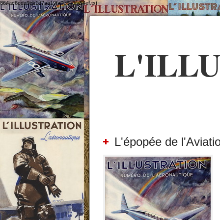
864ac6eda9bb1d7aa19fa0c6b0fa54ef.txt
L'ILL
L'épopée de l'Aviati