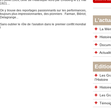
25 juillet 1909, celle de l'Atlantique Nord par Lindberg le 21 mai
1921....
On y trouve des reportages passionnants sur les performances,
toujours plus impressionnantes, des pionniers : Farman, Blériot,
Delagrange...
L'actu
Sans oublier le rôle de l'aviation dans le premier conflit mondial
!
La Mémo
Histoir
Documen
Actualit
Editio
Les Gra
l'Histoire
Histoire
Les Gra
Témoign