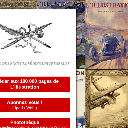
E DES ENCYCLOPÉDIES UNIVERSELLES
éder aux 180 000 pages de
L'Illustration
Abonnez-vous !
( Ipad / Web )
Photothèque
 professionnels de la presse et de l'édition)