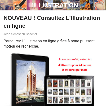
864ac6eda9bb1d7aa19fa0c6b0fa54ef.txt
L'ILLUSTRATION
NOUVEAU ! Consultez L'Illustration
en ligne
Jean Sébastien Baschet
Parcourez L'Illustration en ligne grâce à notre puissant
moteur de recherche.