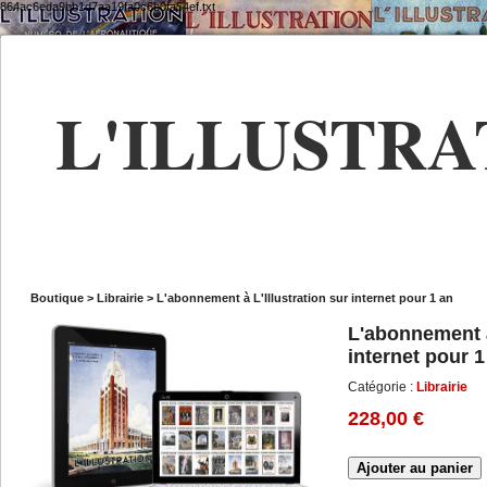
864ac6eda9bb1d7aa19fa0c6b0fa54ef.txt
L'ILLUSTRA
Boutique
>
Librairie
>
L'abonnement à L'Illustration sur internet pour 1 an
L'abonnement à
internet pour 1
Catégorie :
Librairie
228,00 €